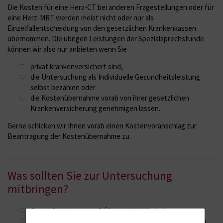
Die Kosten für eine Herz-CT bei anderen Fragestellungen oder für
eine Herz-MRT werden meist nicht oder nur als
Einzelfallentscheidung von den gesetzlichen Krankenkassen
übernommen. Die übrigen Leistungen der Spezialsprechstunde
können wir also nur anbieten wenn Sie
privat krankenversichert sind,
die Untersuchung als Individuelle Gesundheitsleistung
selbst bezahlen oder
die Kostenübernahme vorab von ihrer gesetzlichen
Krankenversicherung genehmigen lassen.
Gerne schicken wir Ihnen vorab einen Kostenvoranschlag zur
Beantragung der Kostenübernahme zu.
Was sollten Sie zur Untersuchung
mitbringen?
Gesundheitskarte, ggf. Überweisungsschein
Aktuelle Laborwerte (TSH und Kreatinin für CT, Kreatinin