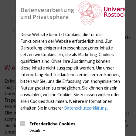
für MRT) – bei normalen Werten nicht älter als 3 Monate,
Datenverarbeitung
bei Auffälligkeiten nicht älter als 2 Wochen
und Privatsphäre
Relevante Arztbriefe, Vorbefunde bzw.
Voruntersuchungen
Falls Sie ein metallisches Implantat haben und eine MRT-
Diese Website benutzt Cookies, die für das
Untersuchung geplant ist, bringen Sie bitte den Implantat-
Funktionieren der Website erforderlich sind.
Zur
Ausweis mit.
Darstellung einiger interessenbezogener Inhalte
setzen wir Cookies ein, die als Marketing-Cookies
qualifiziert sind. Ohne Ihre Zustimmung können
Wie läuft die Untersuchung ab?
diese Inhalte nicht ausgespielt werden.
Um unser
Internetangebot fortlaufend verbessern zu können,
Es ist uns wichtig, die Untersuchung für Sie so angenehm wie
bitten wir Sie, uns die Erfassung von anonymisierten
möglich zu gestalten. Im Aufklärungsgespräch vor der
Nutzungsdaten zu ermöglichen.
Sie können einzeln
Untersuchung haben Sie noch einmal die Möglichkeit, mögliche
auswählen, welche Cookies Sie zulassen wollen oder
Fragen mit uns zu klären. Für die Untersuchung werden Ihnen
allen Cookies zustimmen. Weitere Informationen
EKG-Elektroden auf die Brust geklebt. Über einen Zugang in der
erhalten Sie in unserer
Datenschutzerklärung
.
Ellenbeuge wird Kontrastmittel verabreicht. Die Untersuchung ist
schmerzfrei. Eine CT-Untersuchung dauert nur wenige Minuten,
Erforderliche Cookies
eine MRT-Untersuchung etwa 30-45 Minuten. Im Anschluss an die
Details
Untersuchung werden die Ergebnisse mit Ihnen in einem