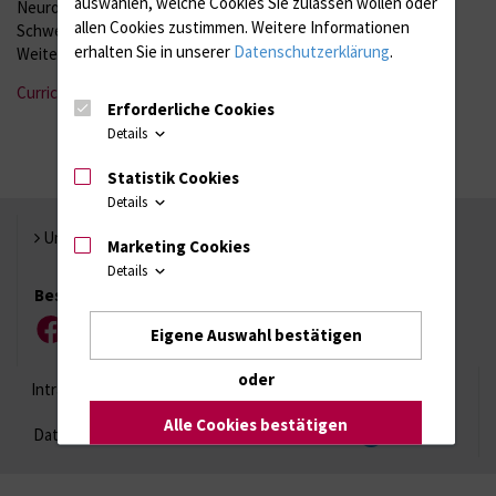
auswählen, welche Cookies Sie zulassen wollen oder
Neuroradiologie wird eine vollumfängliche Weiterbildung in der
allen Cookies zustimmen. Weitere Informationen
Schwerpunktkompetenz Kinderradiologie bei voller
erhalten Sie in unserer
Datenschutzerklärung
.
Weiterbildungsermächtigung (36 Monate) angeboten.
Curriculum zur Weiterbildung im Schwerpunkt Kinderradiologie
Erforderliche Cookies
Details
Statistik Cookies
Details
Universität Rostock
Marketing Cookies
Details
Besuchen Sie uns
Eigene Auswahl bestätigen
Facebook
Instagram
YouTube
LinkedIn
Xing
oder
Intranet
Login (für Studenten)
Impressum
Alle Cookies bestätigen
Datenschutzhinweise
Barrierefreiheit