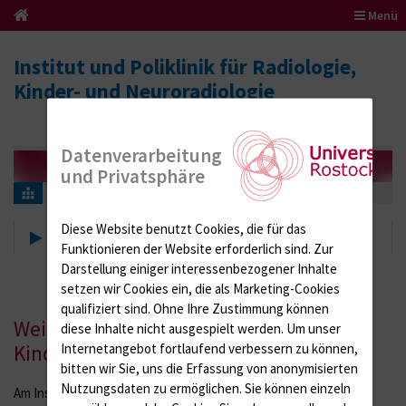
Menü
Institut und Poliklinik für Radiologie,
Kinder- und Neuroradiologie
Datenverarbeitung
und Privatsphäre
Karriere
Weiterbildung im Schwerpunkt Kinderradiologie
Diese Website benutzt Cookies, die für das
Weiterbildung im Schwerpunkt
Funktionieren der Website erforderlich sind.
Zur
Kinderradiologie
Darstellung einiger interessenbezogener Inhalte
setzen wir Cookies ein, die als Marketing-Cookies
qualifiziert sind. Ohne Ihre Zustimmung können
Weiterbildung im Schwerpunkt
diese Inhalte nicht ausgespielt werden.
Um unser
Internetangebot fortlaufend verbessern zu können,
Kinderradiologie
bitten wir Sie, uns die Erfassung von anonymisierten
Nutzungsdaten zu ermöglichen.
Sie können einzeln
Am Institut und der Poliklinik für Radiologie, Kinder- und