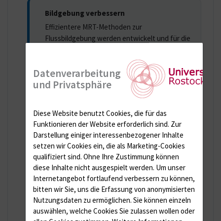
Bildgebung verbessern
Effizientere MRT-Methoden zur
Flussbildgebung werden entwickelt und für die
Beurteilung von Hirnaneurysmen nutzbar
gemacht.
Datenverarbeitung
und Privatsphäre
Strömung verstehen
Bildgebungsdaten werden mit Methoden der
Diese Website benutzt Cookies, die für das
Strömungsmechanik präzisiert, um
Funktionieren der Website erforderlich sind.
Zur
hämodynamische Kennwerte zuverlässiger zu
Darstellung einiger interessenbezogener Inhalte
erfassen.
setzen wir Cookies ein, die als Marketing-Cookies
qualifiziert sind. Ohne Ihre Zustimmung können
diese Inhalte nicht ausgespielt werden.
Um unser
Modelle validieren
Internetangebot fortlaufend verbessern zu können,
bitten wir Sie, uns die Erfassung von anonymisierten
Patientenindividuelle Replikate von
Nutzungsdaten zu ermöglichen.
Sie können einzeln
Hirnaneurysmen dienen der
auswählen, welche Cookies Sie zulassen wollen oder
Methodenvalidierung und ergänzen die